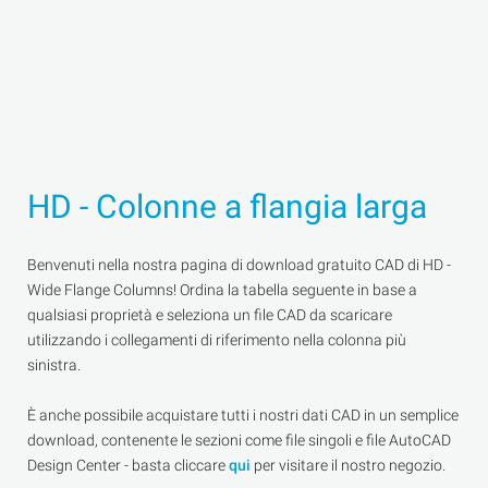
HD - Colonne a flangia larga
Benvenuti nella nostra pagina di download gratuito CAD di HD -
Wide Flange Columns! Ordina la tabella seguente in base a
qualsiasi proprietà e seleziona un file CAD da scaricare
utilizzando i collegamenti di riferimento nella colonna più
sinistra.
È anche possibile acquistare tutti i nostri dati CAD in un semplice
download, contenente le sezioni come file singoli e file AutoCAD
Design Center - basta cliccare
qui
per visitare il nostro negozio.