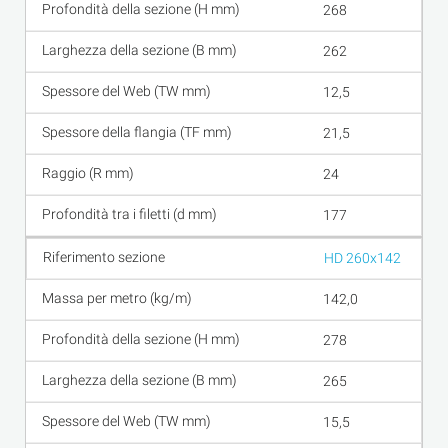
268
262
12,5
21,5
24
177
HD 260x142
142,0
278
265
15,5