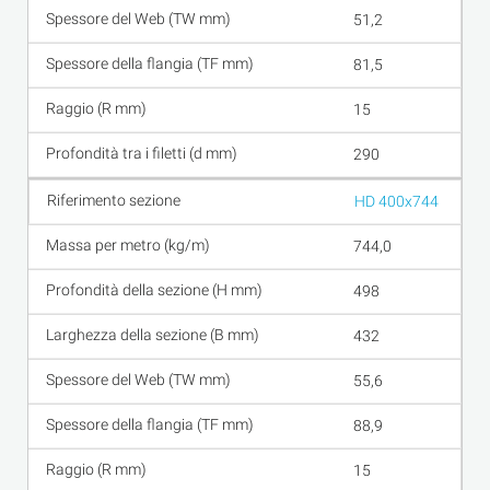
51,2
81,5
15
290
HD 400x744
744,0
498
432
55,6
88,9
15