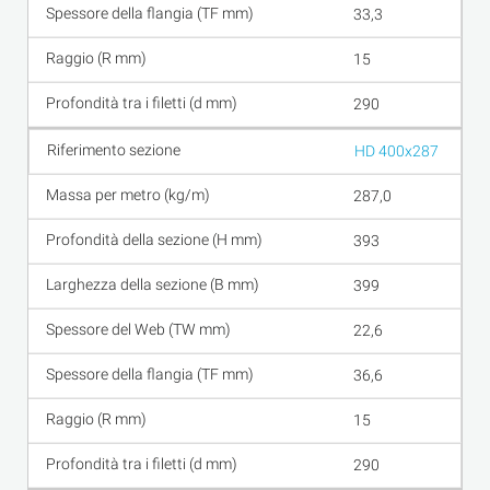
33,3
15
290
HD 400x287
287,0
393
399
22,6
36,6
15
290