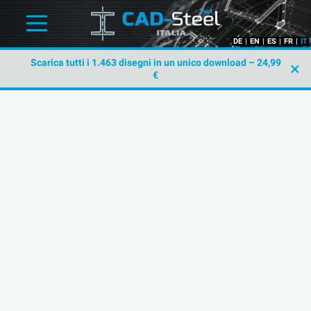
DE
|
EN
|
ES
|
FR
|
IT
Scarica tutti i 1.463 disegni in un unico download – 24,99
×
€