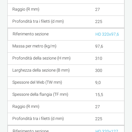
27
225
HD 320x97,6
97,6
310
300
9,0
15,5
27
225
HD 320x127