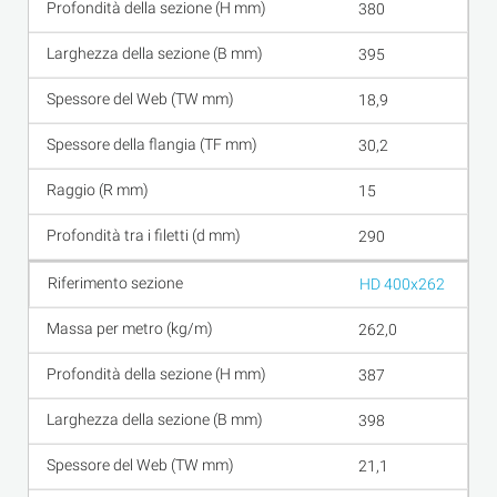
380
395
18,9
30,2
15
290
HD 400x262
262,0
387
398
21,1