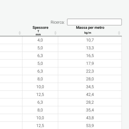
Ricerca:
Spessore
Massa per metro
T
kg/m
mm
4,0
10,7
5,0
13,3
6,3
16,5
5,0
17,9
6,3
22,3
8,0
28,0
10,0
34,5
12,5
42,4
6,3
28,2
8,0
35,4
10,0
43,8
12,5
53,9