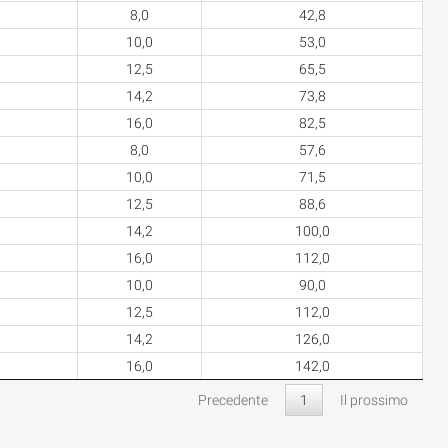
8,0
42,8
10,0
53,0
12,5
65,5
14,2
73,8
16,0
82,5
8,0
57,6
10,0
71,5
12,5
88,6
14,2
100,0
16,0
112,0
10,0
90,0
12,5
112,0
14,2
126,0
16,0
142,0
Precedente
1
Il prossimo