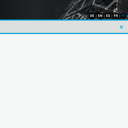
DE
|
EN
|
ES
|
FR
|
IT
×