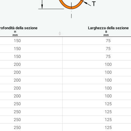
rofondità della sezione
Larghezza della sezione
H
B
mm
mm
150
75
150
75
150
75
200
100
200
100
200
100
200
100
200
100
250
125
250
125
250
125
250
125